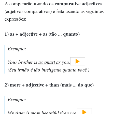
comparative adjectives
A comparação usando os
(adjetivos comparativos) é feita usando as seguintes
expressões:
1) as + adjective + as (tão ... quanto)
Exemplo:
Your brother is
as smart as
you.
(Seu irmão é
tão inteligente quanto
você.)
2) more + adjective + than (mais ... do que)
Exemplo:
My sister is
more beautiful than
me.