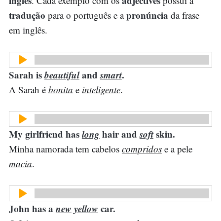
inglês
adjectives
. Cada exemplo com os
possui a
tradução
pronúncia
para o português e a
da frase
em inglês.
Sarah is
beautiful
and
smart
.
A Sarah é
bonita
e
inteligente
.
My girlfriend has
long
hair and
soft
skin.
Minha namorada tem cabelos
compridos
e a pele
macia
.
John has a
new
yellow
car.