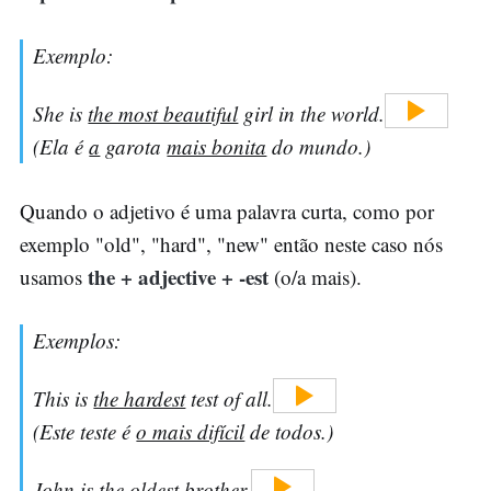
Exemplo:
She is
the most beautiful
girl in the world.
(Ela é
a
garota
mais bonita
do mundo.)
Quando o adjetivo é uma palavra curta, como por
exemplo "old", "hard", "new" então neste caso nós
the + adjective + -est
usamos
(o/a mais).
Exemplos:
This is
the hardest
test of all.
(Este teste é
o mais difícil
de todos.)
John is
the oldest
brother.