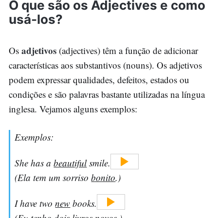
O que são os Adjectives e como
usá-los?
adjetivos
Os
(adjectives) têm a função de adicionar
características aos substantivos (nouns). Os adjetivos
podem expressar qualidades, defeitos, estados ou
condições e são palavras bastante utilizadas na língua
inglesa. Vejamos alguns exemplos:
Exemplos:
She has a
beautiful
smile.
(Ela tem um sorriso
bonito
.)
I have two
new
books.
(Eu tenho dois livros
novos
.)