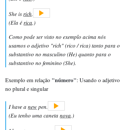
She is
rich
.
(Ela é
rica
.)
Como pode ser visto no exemplo acima nós
usamos o adjetivo "rich" (rico / rica) tanto para o
substantivo no masculino (He) quanto para o
substantivo no feminino (She).
"número"
Exemplo em relação
: Usando o adjetivo
no plural e singular
I have a
new
pen.
(Eu tenho uma caneta
nova
.)