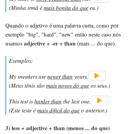
(Minha irmã é
mais bonita do que
eu.)
Quando o adjetivo é uma palavra curta, como por
exemplo "big", "hard", "new" então neste caso nós
adjective + -er + than
usamos
(mais ... do que).
Exemplos:
My sneakers are
newer than
yours.
(Meus tênis são
mais novos do que
os seus.)
This test is
harder than
the last one.
(Este teste é
mais difícil do que
o anterior.)
3) less + adjective + than (menos ... do que)