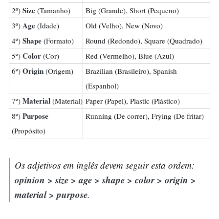
Size
2º)
(Tamanho)
Big (Grande), Short (Pequeno)
Age
3º)
(Idade)
Old (Velho), New (Novo)
Shape
4º)
(Formato)
Round (Redondo), Square (Quadrado)
Color
5º)
(Cor)
Red (Vermelho), Blue (Azul)
Origin
6º)
(Origem)
Brazilian (Brasileiro), Spanish
(Espanhol)
Material
7º)
(Material)
Paper (Papel), Plastic (Plástico)
Purpose
8º)
Running (De correr), Frying (De fritar)
(Propósito)
Os adjetivos em inglês devem seguir esta ordem:
opinion > size > age > shape > color > origin >
material > purpose
.