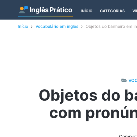
Inglês
Prático
INÍCIO
CATEGORIAS
V
Início
Vocabulário em inglês
Objetos do banheiro em in
VOC
Objetos do b
com pronúnc
Compart