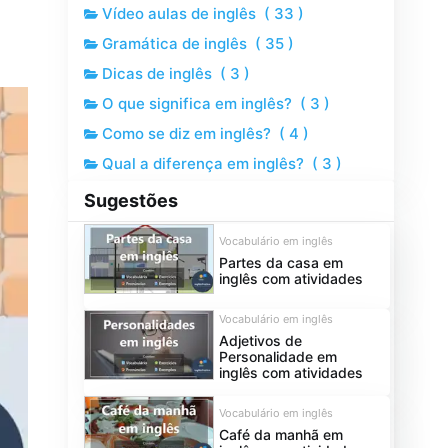
Vídeo aulas de inglês
(
33
)
Gramática de inglês
(
35
)
Dicas de inglês
(
3
)
O que significa em inglês?
(
3
)
Como se diz em inglês?
(
4
)
Qual a diferença em inglês?
(
3
)
Sugestões
Vocabulário em inglês
Partes da casa em
inglês com atividades
Vocabulário em inglês
Adjetivos de
Personalidade em
inglês com atividades
Vocabulário em inglês
Café da manhã em