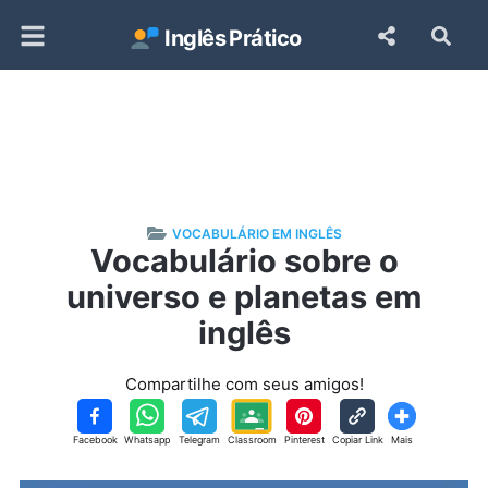
Inglês
Prático
VOCABULÁRIO EM INGLÊS
Vocabulário sobre o
universo e planetas em
inglês
Compartilhe com seus amigos!
Facebook
Whatsapp
Telegram
Classroom
Pinterest
Copiar Link
Mais