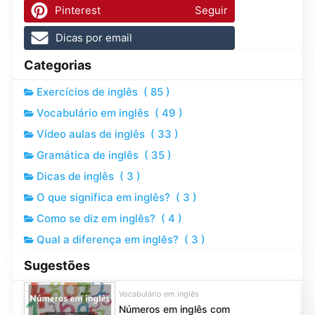
Pinterest
Seguir
Dicas por email
Categorias
Exercícios de inglês
(
85
)
Vocabulário em inglês
(
49
)
Vídeo aulas de inglês
(
33
)
Gramática de inglês
(
35
)
Dicas de inglês
(
3
)
O que significa em inglês?
(
3
)
Como se diz em inglês?
(
4
)
Qual a diferença em inglês?
(
3
)
Sugestões
Vocabulário em inglês
Números em inglês com